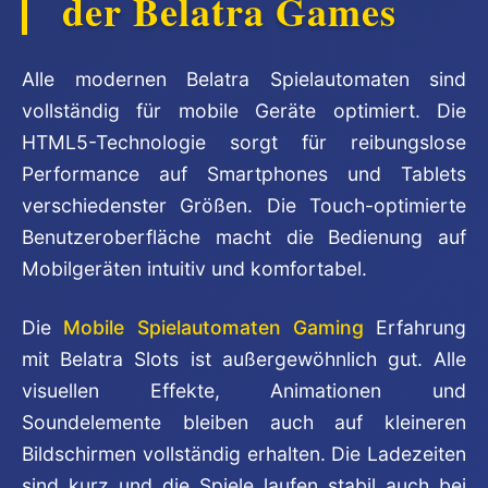
der Belatra Games
Alle modernen Belatra Spielautomaten sind
vollständig für mobile Geräte optimiert. Die
HTML5-Technologie sorgt für reibungslose
Performance auf Smartphones und Tablets
verschiedenster Größen. Die Touch-optimierte
Benutzeroberfläche macht die Bedienung auf
Mobilgeräten intuitiv und komfortabel.
Die
Mobile Spielautomaten Gaming
Erfahrung
mit Belatra Slots ist außergewöhnlich gut. Alle
visuellen Effekte, Animationen und
Soundelemente bleiben auch auf kleineren
Bildschirmen vollständig erhalten. Die Ladezeiten
sind kurz und die Spiele laufen stabil auch bei