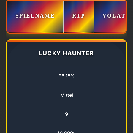
SPIELNAME
RTP
VOLATIL
LUCKY HAUNTER
96.15%
Mittel
9