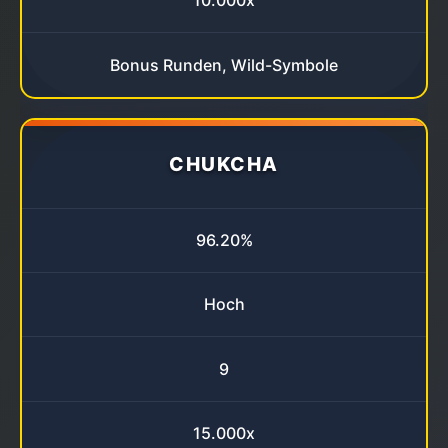
10.000x
Bonus Runden, Wild-Symbole
CHUKCHA
96.20%
Hoch
9
15.000x