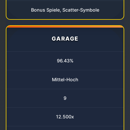
Bonus Spiele, Scatter-Symbole
GARAGE
96.43%
Mittel-Hoch
9
12.500x