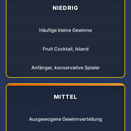
NIEDRIG
Häufige kleine Gewinne
Fruit Cocktail, Island
Anfänger, konservative Spieler
MITTEL
Ausgewogene Gewinnverteilung