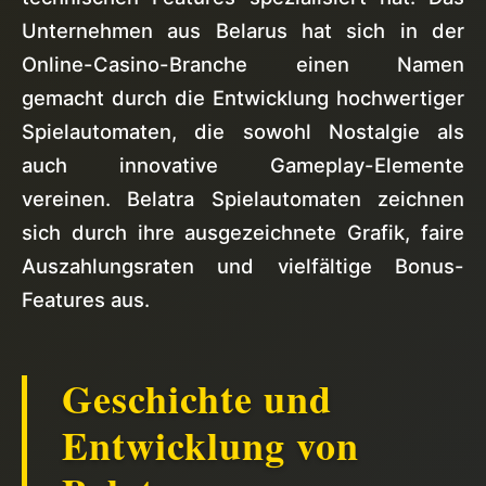
Unternehmen aus Belarus hat sich in der
Online-Casino-Branche einen Namen
gemacht durch die Entwicklung hochwertiger
Spielautomaten, die sowohl Nostalgie als
auch innovative Gameplay-Elemente
vereinen. Belatra Spielautomaten zeichnen
sich durch ihre ausgezeichnete Grafik, faire
Auszahlungsraten und vielfältige Bonus-
Features aus.
Geschichte und
Entwicklung von