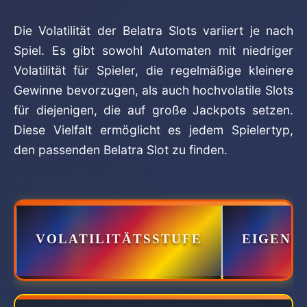
Die Volatilität der Belatra Slots variiert je nach
Spiel. Es gibt sowohl Automaten mit niedriger
Volatilität für Spieler, die regelmäßige kleinere
Gewinne bevorzugen, als auch hochvolatile Slots
für diejenigen, die auf große Jackpots setzen.
Diese Vielfalt ermöglicht es jedem Spielertyp,
den passenden Belatra Slot zu finden.
VOLATILITÄTSSTUFE
EIGENS