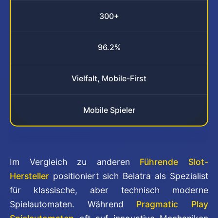
300+
96.2%
Vielfalt, Mobile-First
Mobile Spieler
Im Vergleich zu anderen
Führende Slot-
Hersteller
positioniert sich Belatra als Spezialist
für klassische, aber technisch moderne
Spielautomaten. Während
Pragmatic Play