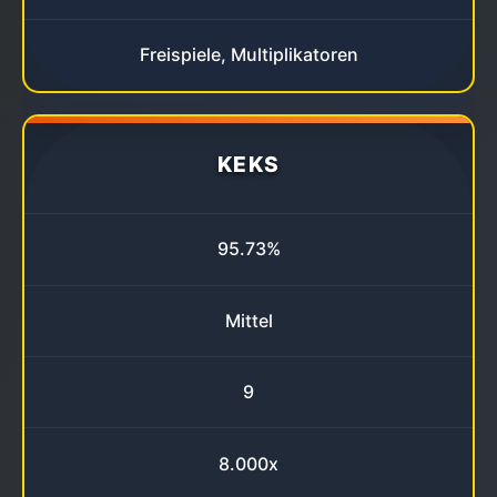
Freispiele, Multiplikatoren
KEKS
95.73%
Mittel
9
8.000x