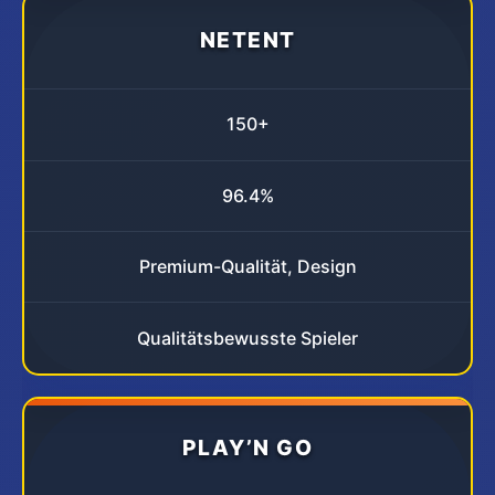
NETENT
150+
96.4%
Premium-Qualität, Design
Qualitätsbewusste Spieler
PLAY’N GO