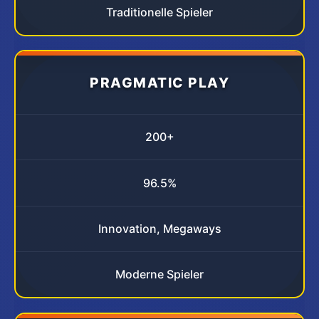
Traditionelle Spieler
PRAGMATIC PLAY
200+
96.5%
Innovation, Megaways
Moderne Spieler