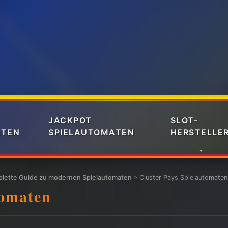
JACKPOT
SLOT-
ATEN
SPIELAUTOMATEN
HERSTELLE
mplette Guide zu modernen Spielautomaten
»
Cluster Pays Spielautomaten
tomaten