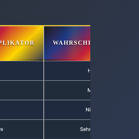
PLIKATOR
WAHRSCHEINLICHKEIT
Hoch
Mittel
x
Niedrig
0x
Sehr niedrig