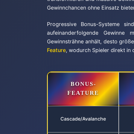
Gewinnchancen ohne Einsatz biete
Progressive Bonus-Systeme sind
aufeinanderfolgende Gewinne m
Gewinnsträhne anhält, desto größe
Feature
, wodurch Spieler direkt in
BONUS-
FEATURE
Cascade/Avalanche