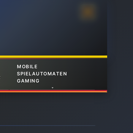
MOBILE
SPIELAUTOMATEN
R
GAMING