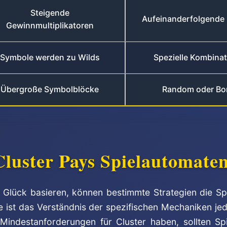
Steigende
Aufeinanderfolgende
Gewinnmultiplikatoren
Symbole werden zu Wilds
Spezielle Kombina
Übergroße Symbolblöcke
Random oder Bo
Cluster Pays Spielautomate
Glück basieren, können bestimmte Strategien die Spi
ie ist das Verständnis der spezifischen Mechaniken je
Mindestanforderungen für Cluster haben, sollten Sp