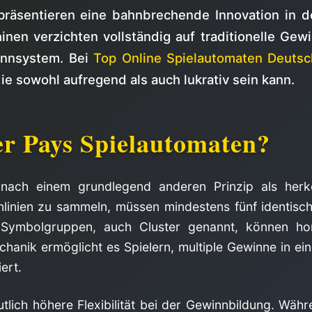
präsentieren eine bahnbrechende Innovation in de
inen verzichten vollständig auf traditionelle Gew
innsystem. Bei
Top Online Spielautomaten Deuts
ie sowohl aufregend als auch lukrativ sein kann.
er Pays Spielautomaten?
n nach einem grundlegend anderen Prinzip als herk
nnlinien zu sammeln, müssen mindestens fünf identi
 Symbolgruppen, auch Cluster genannt, können hori
hanik ermöglicht es Spielern, multiple Gewinne in ei
ert.
lich höhere Flexibilität bei der Gewinnbildung. Währe