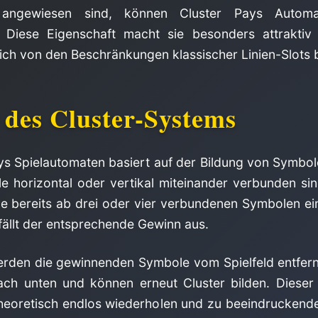
angewiesen sind, können Cluster Pays Automat
 Diese Eigenschaft macht sie besonders attraktiv f
ch von den Beschränkungen klassischer Linien-Slots 
 des Cluster-Systems
s Spielautomaten basiert auf der Bildung von Symbolcl
e horizontal oder vertikal miteinander verbunden si
ige bereits ab drei oder vier verbundenen Symbolen e
 fällt der entsprechende Gewinn aus.
erden die gewinnenden Symbole vom Spielfeld entfer
ach unten und können erneut Cluster bilden. Dieser
theoretisch endlos wiederholen und zu beeindruckend