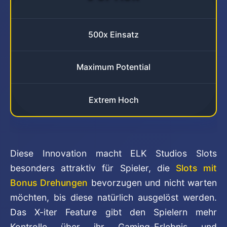
500x Einsatz
Maximum Potential
Extrem Hoch
Diese Innovation macht ELK Studios Slots
besonders attraktiv für Spieler, die
Slots mit
Bonus Drehungen
bevorzugen und nicht warten
möchten, bis diese natürlich ausgelöst werden.
Das X-iter Feature gibt den Spielern mehr
Kontrolle über ihr Gaming-Erlebnis und