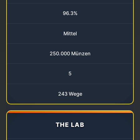
96.3%
Mittel
250.000 Münzen
5
243 Wege
THE LAB