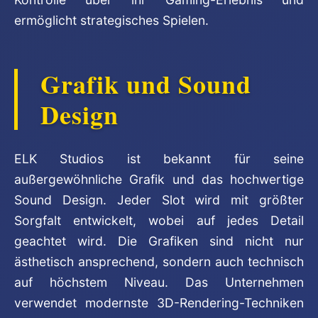
ermöglicht strategisches Spielen.
Grafik und Sound
Design
ELK Studios ist bekannt für seine
außergewöhnliche Grafik und das hochwertige
Sound Design. Jeder Slot wird mit größter
Sorgfalt entwickelt, wobei auf jedes Detail
geachtet wird. Die Grafiken sind nicht nur
ästhetisch ansprechend, sondern auch technisch
auf höchstem Niveau. Das Unternehmen
verwendet modernste 3D-Rendering-Techniken