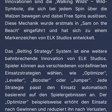
Innovationen sind die „Walking Wilds“ – Wild-
Symbole, die sich bei jedem Spin über die
Walzen bewegen und dabei Free Spins auslösen.
Diese Mechanik wurde erstmals in „Sam on the
Beach“ eingeführt und hat sich zu einem
Markenzeichen von ELK Studios entwickelt.
Das „Betting Strategy“ System ist eine weitere
bahnbrechende Innovation von ELK Studios.
Spieler können aus verschiedenen vordefinierten
Einsatzstrategien wählen, wie „Optimizer“,
„Leveller“, „Booster“ oder „Jumper“. Jede
Strategie passt den Einsatz automatisch
basierend auf den Spielergebnissen an. Der
„Optimizer“ beispielsweise erhöht den Einsatz
nach Gewinnen und reduziert ihn nach Verlusten,