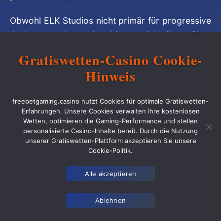
Obwohl ELK Studios nicht primär für progressive
Jackpots bekannt ist, bieten viele ihrer Slots
beeindruckende Gewinnpotenziale. Die
Gratiswetten-Casino Cookie-
Fokussierung liegt auf festen Jackpots und
Hinweis
hohen Multiplikatoren, die zu enormen
Auszahlungen führen können. Spiele wie „Kaiju“
freebetgaming.casino nutzt Cookies für optimale Gratiswetten-
oder „Nitropolis“ können Gewinne von mehreren
Erfahrungen. Unsere Cookies verwalten Ihre kostenlosen
tausend Mal dem Einsatz generieren.
Wetten, optimieren die Gaming-Performance und stellen
personalisierte Casino-Inhalte bereit. Durch die Nutzung
unserer Gratiswetten-Plattform akzeptieren Sie unsere
Für Spieler, die nach
Jackpot Spielautomaten
Cookie-Politik.
suchen, bieten ELK Studios Slots zwar keine
Alle akzeptieren
progressiven Pools, dafür aber regelmäßigere
Chancen auf große Gewinne durch ihre
Ablehnen
ausgeklügelten Bonus-Mechaniken und hohen
Multiplikatoren.