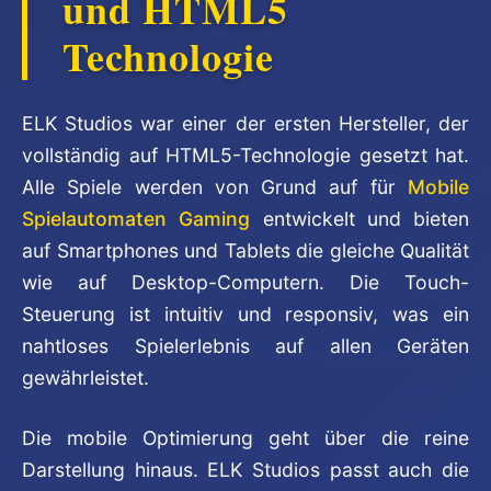
und HTML5
Technologie
ELK Studios war einer der ersten Hersteller, der
vollständig auf HTML5-Technologie gesetzt hat.
Alle Spiele werden von Grund auf für
Mobile
Spielautomaten Gaming
entwickelt und bieten
auf Smartphones und Tablets die gleiche Qualität
wie auf Desktop-Computern. Die Touch-
Steuerung ist intuitiv und responsiv, was ein
nahtloses Spielerlebnis auf allen Geräten
gewährleistet.
Die mobile Optimierung geht über die reine
Darstellung hinaus. ELK Studios passt auch die