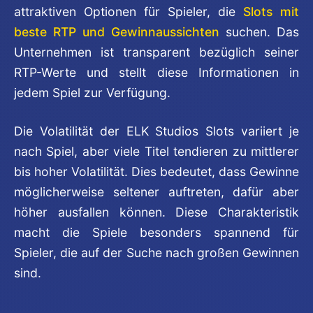
attraktiven Optionen für Spieler, die
Slots mit
beste RTP und Gewinnaussichten
suchen. Das
Unternehmen ist transparent bezüglich seiner
RTP-Werte und stellt diese Informationen in
jedem Spiel zur Verfügung.
Die Volatilität der ELK Studios Slots variiert je
nach Spiel, aber viele Titel tendieren zu mittlerer
bis hoher Volatilität. Dies bedeutet, dass Gewinne
möglicherweise seltener auftreten, dafür aber
höher ausfallen können. Diese Charakteristik
macht die Spiele besonders spannend für
Spieler, die auf der Suche nach großen Gewinnen
sind.