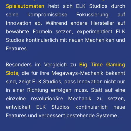
Spielautomaten
hebt sich ELK Studios durch
seine kompromisslose Fokussierung auf
Innovation ab. Während andere Hersteller auf
bewährte Formeln setzen, experimentiert ELK
Studios kontinuierlich mit neuen Mechaniken und
Features.
Besonders im Vergleich zu
Big Time Gaming
Slots
, die für ihre Megaways-Mechanik bekannt
sind, zeigt ELK Studios, dass Innovation nicht nur
in einer Richtung erfolgen muss. Statt auf eine
einzelne revolutionäre Mechanik zu setzen,
entwickelt ELK Studios kontinuierlich neue
Features und verbessert bestehende Systeme.