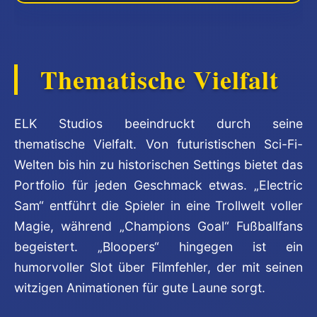
Thematische Vielfalt
ELK Studios beeindruckt durch seine
thematische Vielfalt. Von futuristischen Sci-Fi-
Welten bis hin zu historischen Settings bietet das
Portfolio für jeden Geschmack etwas. „Electric
Sam“ entführt die Spieler in eine Trollwelt voller
Magie, während „Champions Goal“ Fußballfans
begeistert. „Bloopers“ hingegen ist ein
humorvoller Slot über Filmfehler, der mit seinen
witzigen Animationen für gute Laune sorgt.