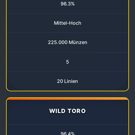
96.3%
Mittel-Hoch
225.000 Münzen
5
20 Linien
WILD TORO
96.4%