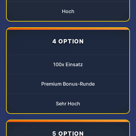
Hoch
4 OPTION
100x Einsatz
Premium Bonus-Runde
Sehr Hoch
5 OPTION