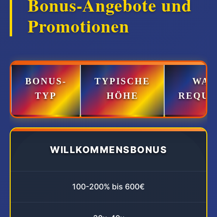
Bonus-Angebote und
Promotionen
BONUS-
TYPISCHE
WAG
TYP
HÖHE
REQUI
WILLKOMMENSBONUS
100-200% bis 600€