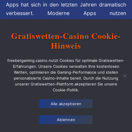
Apps hat sich in den letzten Jahren dramatisch
verbessert. Moderne Apps nutzen
fortschrittliche Optimierungstechniken, um
flüssige Spielerlebnisse auch auf älteren Geräten
Gratiswetten-Casino Cookie-
zu gewährleisten. Adaptive Grafik-Settings
Hinweis
passen die visuellen Effekte automatisch an die
Geräteleistung an.
freebetgaming.casino nutzt Cookies für optimale Gratiswetten-
Erfahrungen. Unsere Cookies verwalten Ihre kostenlosen
Battery-Management ist ein wichtiger Aspekt der
Wetten, optimieren die Gaming-Performance und stellen
personalisierte Casino-Inhalte bereit. Durch die Nutzung
App-Optimierung. Hochwertige Casino Apps
unserer Gratiswetten-Plattform akzeptieren Sie unsere
implementieren intelligente Power-Management-
Cookie-Politik.
Features, die den Akkuverbrauch minimieren,
Alle akzeptieren
ohne die Spielqualität zu beeinträchtigen.
Hintergrund-Synchronisation und Push-
Ablehnen
Benachrichtigungen sind optimiert, um den
Stromverbrauch zu reduzieren.