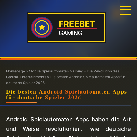
Skip
to
content
Homepage
»
Mobile Spielautomaten Gaming – Die Revolution des
Casino-Entertainments
»
Die besten Android Spielautomaten Apps für
deutsche Spieler 2026
Die besten Android Spielautomaten Apps
für deutsche Spieler 2026
Android Spielautomaten Apps haben die Art
und Weise revolutioniert, wie deutsche