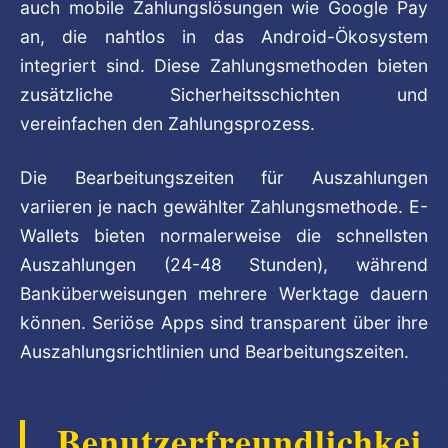
auch mobile Zahlungslösungen wie Google Pay
an, die nahtlos in das Android-Ökosystem
integriert sind. Diese Zahlungsmethoden bieten
zusätzliche Sicherheitsschichten und
vereinfachen den Zahlungsprozess.
Die Bearbeitungszeiten für Auszahlungen
variieren je nach gewählter Zahlungsmethode. E-
Wallets bieten normalerweise die schnellsten
Auszahlungen (24-48 Stunden), während
Banküberweisungen mehrere Werktage dauern
können. Seriöse Apps sind transparent über ihre
Auszahlungsrichtlinien und Bearbeitungszeiten.
Benutzerfreundlichkei