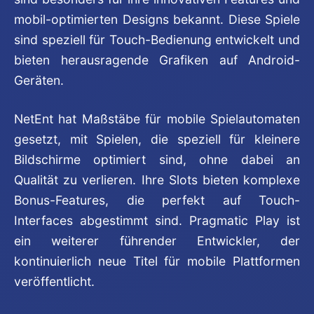
mobil-optimierten Designs bekannt. Diese Spiele
sind speziell für Touch-Bedienung entwickelt und
bieten herausragende Grafiken auf Android-
Geräten.
NetEnt hat Maßstäbe für mobile Spielautomaten
gesetzt, mit Spielen, die speziell für kleinere
Bildschirme optimiert sind, ohne dabei an
Qualität zu verlieren. Ihre Slots bieten komplexe
Bonus-Features, die perfekt auf Touch-
Interfaces abgestimmt sind. Pragmatic Play ist
ein weiterer führender Entwickler, der
kontinuierlich neue Titel für mobile Plattformen
veröffentlicht.