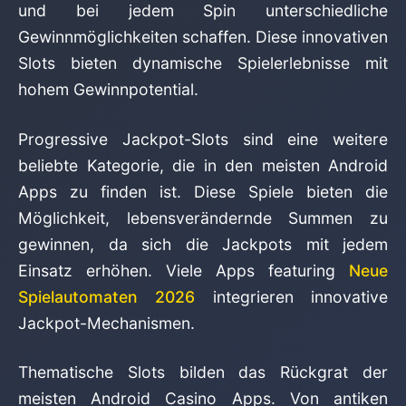
und bei jedem Spin unterschiedliche
Gewinnmöglichkeiten schaffen. Diese innovativen
Slots bieten dynamische Spielerlebnisse mit
hohem Gewinnpotential.
Progressive Jackpot-Slots sind eine weitere
beliebte Kategorie, die in den meisten Android
Apps zu finden ist. Diese Spiele bieten die
Möglichkeit, lebensverändernde Summen zu
gewinnen, da sich die Jackpots mit jedem
Einsatz erhöhen. Viele Apps featuring
Neue
Spielautomaten 2026
integrieren innovative
Jackpot-Mechanismen.
Thematische Slots bilden das Rückgrat der
meisten Android Casino Apps. Von antiken