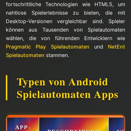
fortschrittliche Technologien wie HTML5, um
nahtlose Spielerlebnisse zu bieten, die mit
Desktop-Versionen vergleichbar sind. Spieler
können aus Tausenden von Spielautomaten
wählen, die von führenden Entwicklern wie
Pragmatic Play Spielautomaten
und
NetEnt
Spielautomaten
stammen.
Typen von Android
Spielautomaten Apps
APP-