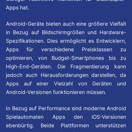
Apps hat.
Android-Geräte bieten auch eine größere Vielfalt
in Bezug auf Bildschirmgrößen und Hardware-
Spezifikationen. Dies ermöglicht es Entwicklern,
Apps für verschiedene Preisklassen zu
optimieren, von Budget-Smartphones bis zu
High-End-Geräten. Die Fragmentierung kann
jedoch auch Herausforderungen darstellen, da
Apps auf einer Vielzahl von Geräten und
Android-Versionen funktionieren müssen.
In Bezug auf Performance sind moderne Android
Spielautomaten Apps den iOS-Versionen
ebenbürtig. Beide Plattformen unterstützen