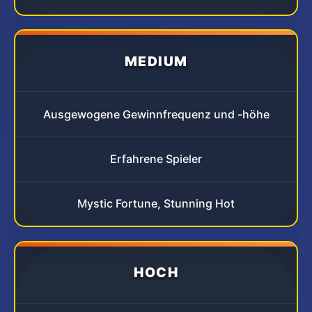
MEDIUM
Ausgewogene Gewinnfrequenz und -höhe
Erfahrene Spieler
Mystic Fortune, Stunning Hot
HOCH