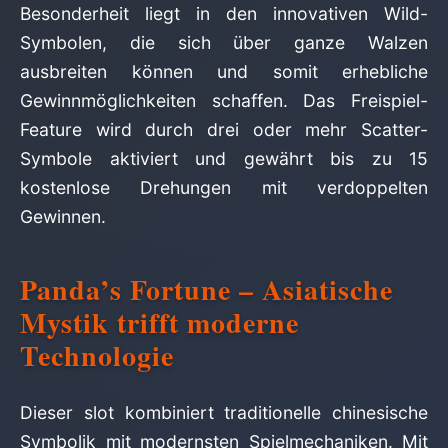
Besonderheit liegt in den innovativen Wild-
Symbolen, die sich über ganze Walzen
ausbreiten können und somit erhebliche
Gewinnmöglichkeiten schaffen. Das Freispiel-
Feature wird durch drei oder mehr Scatter-
Symbole aktiviert und gewährt bis zu 15
kostenlose Drehungen mit verdoppelten
Gewinnen.
Panda’s Fortune – Asiatische
Mystik trifft moderne
Technologie
Dieser slot kombiniert traditionelle chinesische
Symbolik mit modernsten Spielmechaniken. Mit