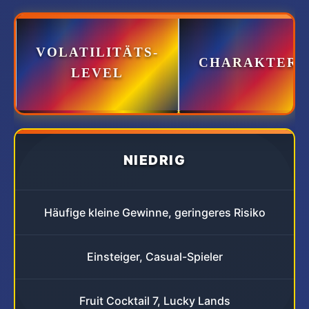
VOLATILITÄTS-
CHARAKTERI
LEVEL
NIEDRIG
Häufige kleine Gewinne, geringeres Risiko
Einsteiger, Casual-Spieler
Fruit Cocktail 7, Lucky Lands