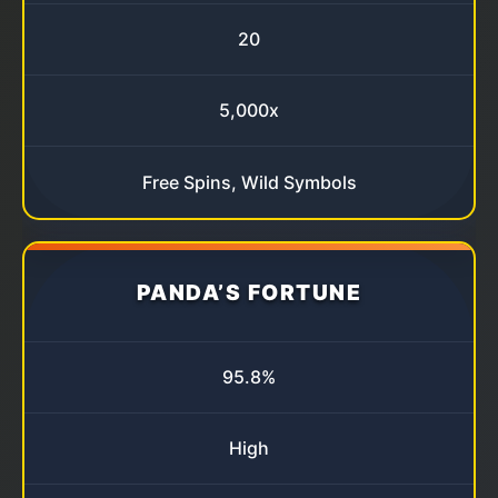
20
5,000x
Free Spins, Wild Symbols
PANDA’S FORTUNE
95.8%
High