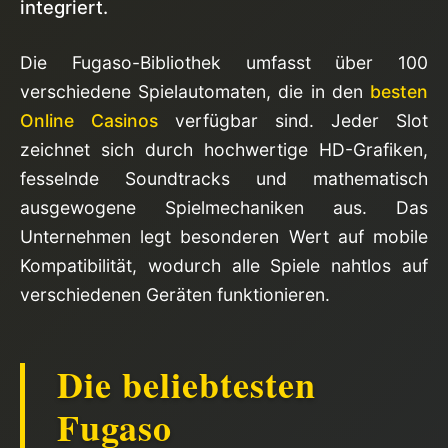
integriert.
Die Fugaso-Bibliothek umfasst über 100
verschiedene Spielautomaten, die in den
besten
Online Casinos
verfügbar sind. Jeder Slot
zeichnet sich durch hochwertige HD-Grafiken,
fesselnde Soundtracks und mathematisch
ausgewogene Spielmechaniken aus. Das
Unternehmen legt besonderen Wert auf mobile
Kompatibilität, wodurch alle Spiele nahtlos auf
verschiedenen Geräten funktionieren.
Die beliebtesten
Fugaso