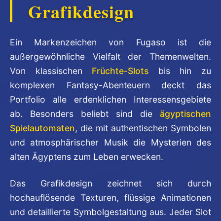
Grafikdesign
Ein Markenzeichen von Fugaso ist die
außergewöhnliche Vielfalt der Themenwelten.
Von klassischen
Früchte-Slots
bis hin zu
komplexen Fantasy-Abenteuern deckt das
Portfolio alle erdenklichen Interessensgebiete
ab. Besonders beliebt sind die
ägyptischen
Spielautomaten
, die mit authentischen Symbolen
und atmosphärischer Musik die Mysterien des
alten Ägyptens zum Leben erwecken.
Das Grafikdesign zeichnet sich durch
hochauflösende Texturen, flüssige Animationen
und detaillierte Symbolgestaltung aus. Jeder Slot