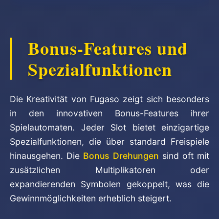
Bonus-Features und
Spezialfunktionen
Die Kreativität von Fugaso zeigt sich besonders
in den innovativen Bonus-Features ihrer
Spielautomaten. Jeder Slot bietet einzigartige
Spezialfunktionen, die über standard Freispiele
hinausgehen. Die
Bonus Drehungen
sind oft mit
zusätzlichen Multiplikatoren oder
expandierenden Symbolen gekoppelt, was die
Gewinnmöglichkeiten erheblich steigert.