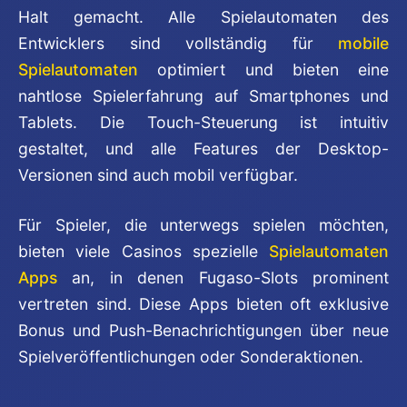
Halt gemacht. Alle Spielautomaten des
Entwicklers sind vollständig für
mobile
Spielautomaten
optimiert und bieten eine
nahtlose Spielerfahrung auf Smartphones und
Tablets. Die Touch-Steuerung ist intuitiv
gestaltet, und alle Features der Desktop-
Versionen sind auch mobil verfügbar.
Für Spieler, die unterwegs spielen möchten,
bieten viele Casinos spezielle
Spielautomaten
Apps
an, in denen Fugaso-Slots prominent
vertreten sind. Diese Apps bieten oft exklusive
Bonus und Push-Benachrichtigungen über neue
Spielveröffentlichungen oder Sonderaktionen.