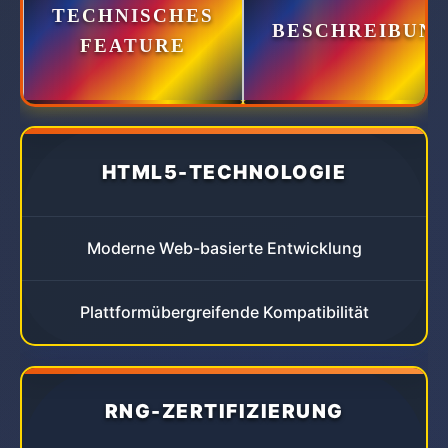
TECHNISCHES
BESCHREIBUN
FEATURE
HTML5-TECHNOLOGIE
Moderne Web-basierte Entwicklung
Plattformübergreifende Kompatibilität
RNG-ZERTIFIZIERUNG