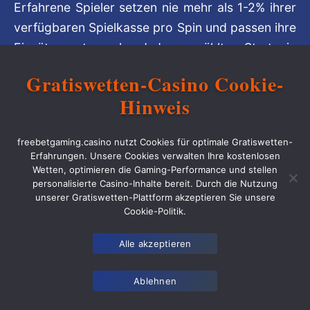
Erfahrene Spieler setzen nie mehr als 1-2% ihrer
verfügbaren Spielkasse pro Spin und passen ihre
Einsätze entsprechend der gewählten Strategie
an. Die Nutzung von
Demo-Versionen
ist eine
Gratiswetten-Casino Cookie-
ausgezeichnete Möglichkeit, neue Spiele
Hinweis
risikofrei kennenzulernen.
freebetgaming.casino nutzt Cookies für optimale Gratiswetten-
Erfahrungen. Unsere Cookies verwalten Ihre kostenlosen
Vergleich mit anderen
Wetten, optimieren die Gaming-Performance und stellen
personalisierte Casino-Inhalte bereit. Durch die Nutzung
Slot-Anbietern
unserer Gratiswetten-Plattform akzeptieren Sie unsere
Cookie-Politik.
Im direkten Vergleich mit etablierten Entwicklern
Alle akzeptieren
wie
Pragmatic Play
oder
NetEnt
hat sich Fugaso
durch seine einzigartige Herangehensweise an
Ablehnen
Spieldesign und -mechaniken einen