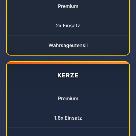
Premium
2x Einsatz
Wahrsageutensil
KERZE
Premium
1.8x Einsatz