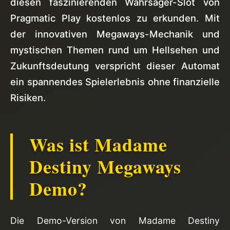
diesen faszinierenden Wahrsager-Slot von
Pragmatic Play kostenlos zu erkunden. Mit
der innovativen Megaways-Mechanik und
mystischen Themen rund um Hellsehen und
Zukunftsdeutung verspricht dieser Automat
ein spannendes Spielerlebnis ohne finanzielle
Risiken.
Was ist Madame
Destiny Megaways
Demo?
Die Demo-Version von Madame Destiny