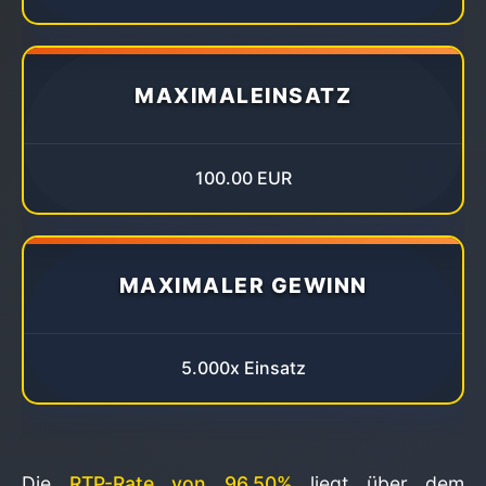
MAXIMALEINSATZ
100.00 EUR
MAXIMALER GEWINN
5.000x Einsatz
Die
RTP-Rate von 96.50%
liegt über dem