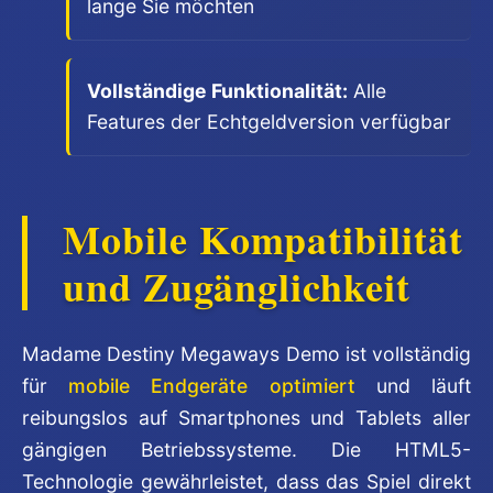
lange Sie möchten
Vollständige Funktionalität:
Alle
Features der Echtgeldversion verfügbar
Mobile Kompatibilität
und Zugänglichkeit
Madame Destiny Megaways Demo ist vollständig
für
mobile Endgeräte optimiert
und läuft
reibungslos auf Smartphones und Tablets aller
gängigen Betriebssysteme. Die HTML5-
Technologie gewährleistet, dass das Spiel direkt