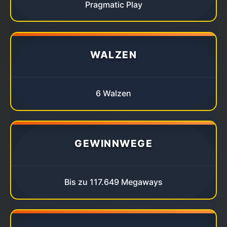
Pragmatic Play
WALZEN
6 Walzen
GEWINNWEGE
Bis zu 117.649 Megaways