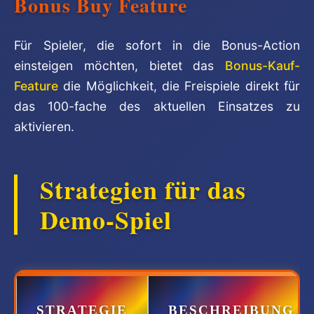
Bonus Buy Feature
Für Spieler, die sofort in die Bonus-Action
einsteigen möchten, bietet das
Bonus-Kauf-
Feature
die Möglichkeit, die Freispiele direkt für
das 100-fache des aktuellen Einsatzes zu
aktivieren.
Strategien für das
Demo-Spiel
STRATEGIE
BESCHREIBUNG