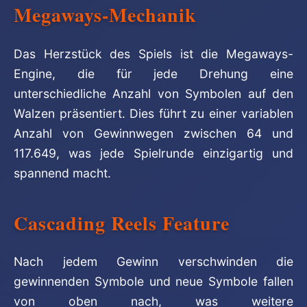
Megaways-Mechanik
Das Herzstück des Spiels ist die Megaways-
Engine, die für jede Drehung eine
unterschiedliche Anzahl von Symbolen auf den
Walzen präsentiert. Dies führt zu einer variablen
Anzahl von Gewinnwegen zwischen 64 und
117.649, was jede Spielrunde einzigartig und
spannend macht.
Cascading Reels Feature
Nach jedem Gewinn verschwinden die
gewinnenden Symbole und neue Symbole fallen
von oben nach, was weitere