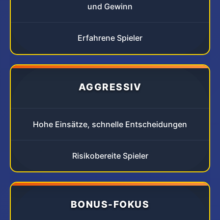
und Gewinn
Erfahrene Spieler
AGGRESSIV
Hohe Einsätze, schnelle Entscheidungen
Risikobereite Spieler
BONUS-FOKUS