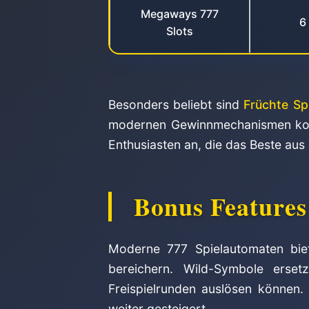
Megaways 777
6
Slots
Besonders beliebt sind
Früchte Sp
modernen Gewinnmechanismen komb
Enthusiasten an, die das Beste aus
Bonus Features
Moderne 777 Spielautomaten biete
bereichern. Wild-Symbole erse
Freispielrunden auslösen können.
weiter gesteigert.