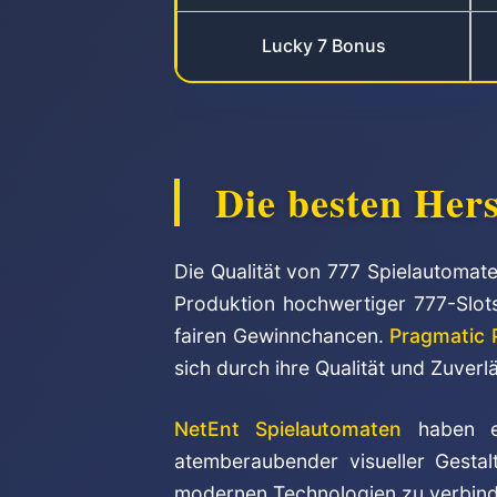
Lucky 7 Bonus
Die besten Hers
Die Qualität von 777 Spielautomat
Produktion hochwertiger 777-Slots
fairen Gewinnchancen.
Pragmatic 
sich durch ihre Qualität und Zuverlä
NetEnt Spielautomaten
haben eb
atemberaubender visueller Gestal
modernen Technologien zu verbinden