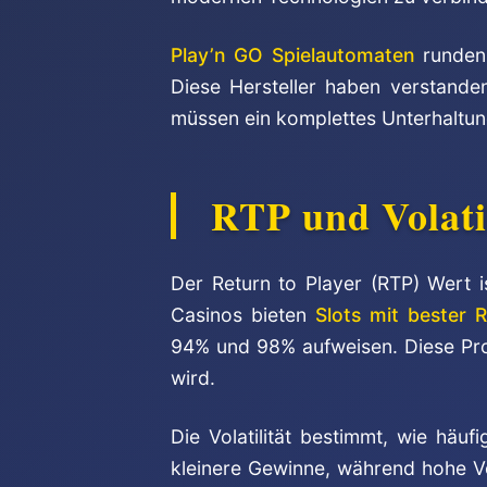
Play’n GO Spielautomaten
runden 
Diese Hersteller haben verstande
müssen ein komplettes Unterhaltung
RTP und Volatil
Der Return to Player (RTP) Wert i
Casinos bieten
Slots mit bester
94% und 98% aufweisen. Diese Proz
wird.
Die Volatilität bestimmt, wie häuf
kleinere Gewinne, während hohe Vo