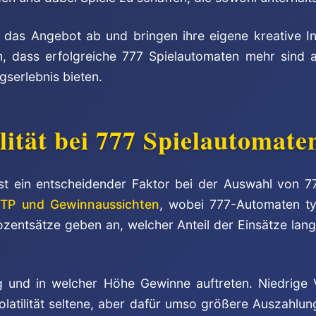
das Angebot ab und bringen ihre eigene kreative Int
n, dass erfolgreiche 777 Spielautomaten mehr sind a
serlebnis bieten.
ität bei 777 Spielautomate
st ein entscheidender Faktor bei der Auswahl von 7
 RTP und Gewinnaussichten
, wobei 777-Automaten t
entsätze geben an, welcher Anteil der Einsätze langfr
ig und in welcher Höhe Gewinne auftreten. Niedrige V
latilität seltene, aber dafür umso größere Auszahlun