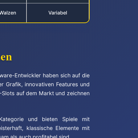
 Walzen
Variabel
ten
ware-Entwickler haben sich auf die
r Grafik, innovativen Features und
-Slots auf dem Markt und zeichnen
ategorie und bieten Spiele mit
sterhaft, klassische Elemente mit
am als auch profitabel sind.