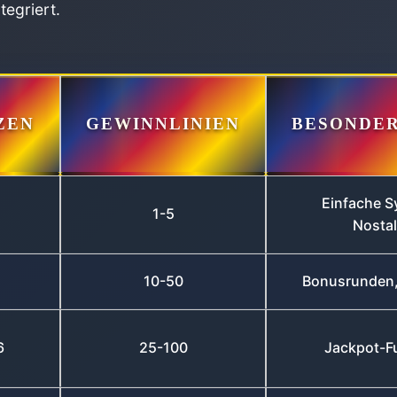
tegriert.
ZEN
GEWINNLINIEN
BESONDE
Einfache S
1-5
Nostal
10-50
Bonusrunden, 
6
25-100
Jackpot-F