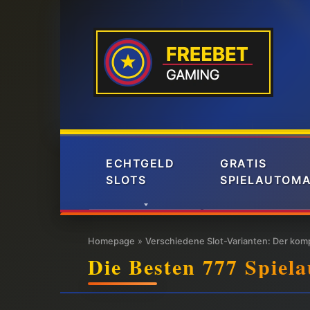
Skip
to
content
ECHTGELD
GRATIS
SLOTS
SPIELAUTOM
Homepage
»
Verschiedene Slot-Varianten: Der ko
Die Besten 777 Spiela