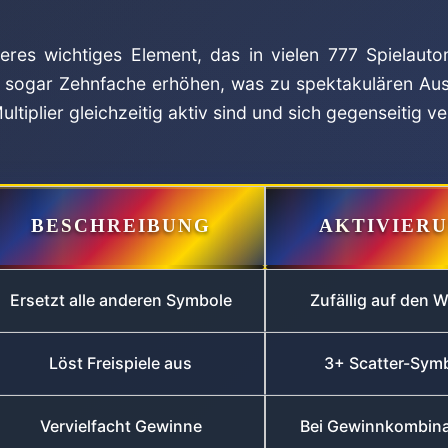
iteres wichtiges Element, das in vielen 777 Spielaut
 sogar Zehnfache erhöhen, was zu spektakulären Au
iplier gleichzeitig aktiv sind und sich gegenseitig ve
BESCHREIBUNG
AKTIVIER
Ersetzt alle anderen Symbole
Zufällig auf den 
Löst Freispiele aus
3+ Scatter-Sym
Vervielfacht Gewinne
Bei Gewinnkombina