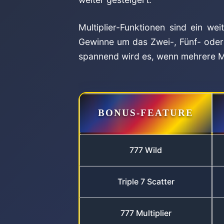
Multiplier-Funktionen sind ein we
Gewinne um das Zwei-, Fünf- oder
spannend wird es, wenn mehrere Mult
BONUS-FEATURE
777 Wild
Triple 7 Scatter
777 Multiplier