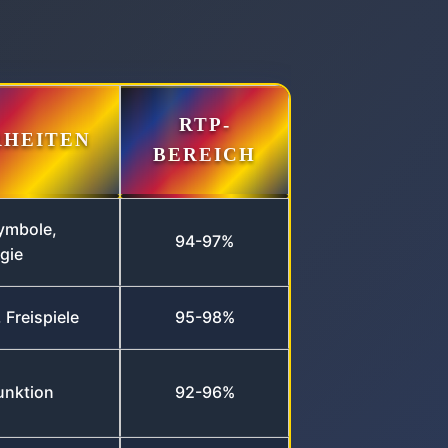
RTP-
RHEITEN
BEREICH
ymbole,
94-97%
gie
Freispiele
95-98%
unktion
92-96%