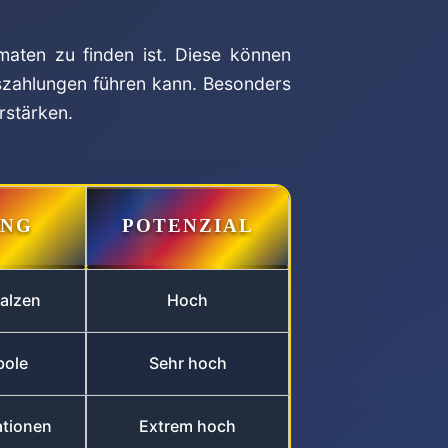
omaten zu finden ist. Diese können
szahlungen führen kann. Besonders
rstärken.
UNG
POTENZIAL
Walzen
Hoch
bole
Sehr hoch
tionen
Extrem hoch