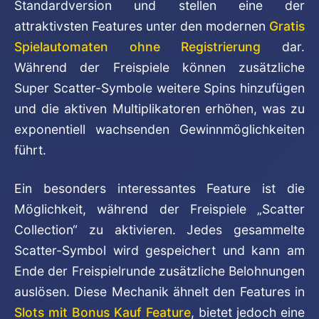
Standardversion und stellen eine der
attraktivsten Features unter den modernen
Gratis
Spielautomaten ohne Registrierung
dar.
Während der Freispiele können zusätzliche
Super Scatter-Symbole weitere Spins hinzufügen
und die aktiven Multiplikatoren erhöhen, was zu
exponentiell wachsenden Gewinnmöglichkeiten
führt.
Ein besonders interessantes Feature ist die
Möglichkeit, während der Freispiele „Scatter
Collection“ zu aktivieren. Jedes gesammelte
Scatter-Symbol wird gespeichert und kann am
Ende der Freispielrunde zusätzliche Belohnungen
auslösen. Diese Mechanik ähnelt den Features in
Slots mit Bonus Kauf Feature
, bietet jedoch eine