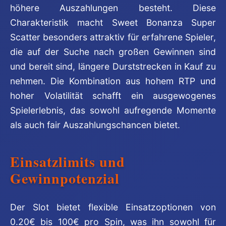
höhere Auszahlungen besteht. Diese
Charakteristik macht Sweet Bonanza Super
Scatter besonders attraktiv für erfahrene Spieler,
die auf der Suche nach großen Gewinnen sind
und bereit sind, längere Durststrecken in Kauf zu
nehmen. Die Kombination aus hohem RTP und
hoher Volatilität schafft ein ausgewogenes
Spielerlebnis, das sowohl aufregende Momente
als auch fair Auszahlungschancen bietet.
Einsatzlimits und
Gewinnpotenzial
Der Slot bietet flexible Einsatzoptionen von
0.20€ bis 100€ pro Spin, was ihn sowohl für