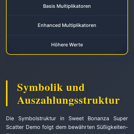
Basis Multiplikatoren
Enhanced Multiplikatoren
Höhere Werte
Symbolik und
Auszahlungsstruktur
Die Symbolstruktur in Sweet Bonanza Super
Scatter Demo folgt dem bewährten Süßigkeiten-