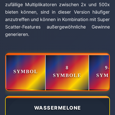
zufällige Multiplikatoren zwischen 2x und 500x
bieten können, sind in dieser Version häufiger
anzutreffen und können in Kombination mit Super
Scatter-Features außergewöhnliche Gewinne
generieren.
8
9-1
SYMBOL
SYMBOLE
SYMB
WASSERMELONE