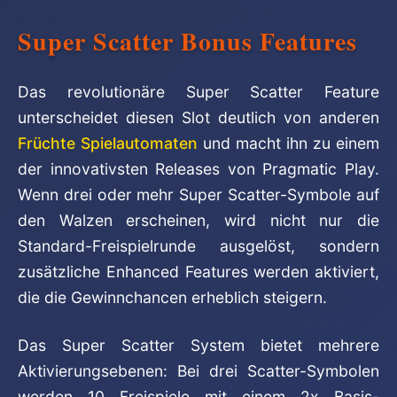
Super Scatter Bonus Features
Das revolutionäre Super Scatter Feature
unterscheidet diesen Slot deutlich von anderen
Früchte Spielautomaten
und macht ihn zu einem
der innovativsten Releases von Pragmatic Play.
Wenn drei oder mehr Super Scatter-Symbole auf
den Walzen erscheinen, wird nicht nur die
Standard-Freispielrunde ausgelöst, sondern
zusätzliche Enhanced Features werden aktiviert,
die die Gewinnchancen erheblich steigern.
Das Super Scatter System bietet mehrere
Aktivierungsebenen: Bei drei Scatter-Symbolen
werden 10 Freispiele mit einem 2x Basis-