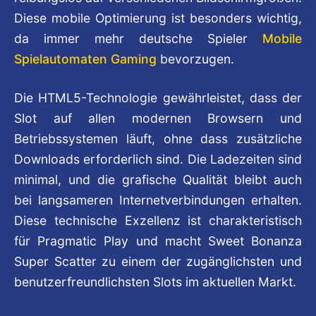
Diese mobile Optimierung ist besonders wichtig,
da immer mehr deutsche Spieler
Mobile
Spielautomaten Gaming
bevorzugen.
Die HTML5-Technologie gewährleistet, dass der
Slot auf allen modernen Browsern und
Betriebssystemen läuft, ohne dass zusätzliche
Downloads erforderlich sind. Die Ladezeiten sind
minimal, und die grafische Qualität bleibt auch
bei langsameren Internetverbindungen erhalten.
Diese technische Exzellenz ist charakteristisch
für Pragmatic Play und macht Sweet Bonanza
Super Scatter zu einem der zugänglichsten und
benutzerfreundlichsten Slots im aktuellen Markt.