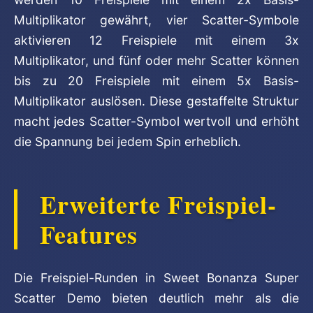
Multiplikator gewährt, vier Scatter-Symbole
aktivieren 12 Freispiele mit einem 3x
Multiplikator, und fünf oder mehr Scatter können
bis zu 20 Freispiele mit einem 5x Basis-
Multiplikator auslösen. Diese gestaffelte Struktur
macht jedes Scatter-Symbol wertvoll und erhöht
die Spannung bei jedem Spin erheblich.
Erweiterte Freispiel-
Features
Die Freispiel-Runden in Sweet Bonanza Super
Scatter Demo bieten deutlich mehr als die