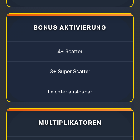
BONUS AKTIVIERUNG
4+ Scatter
3+ Super Scatter
Leichter auslösbar
MULTIPLIKATOREN