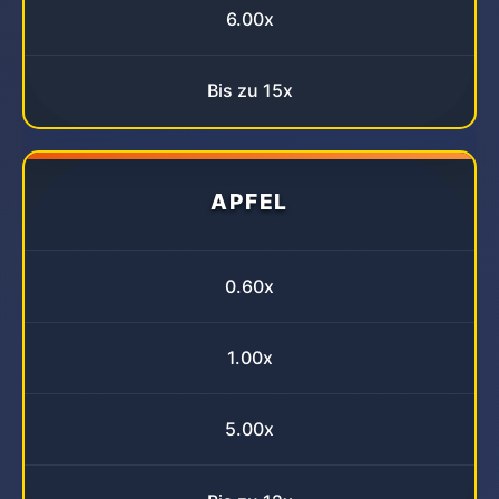
6.00x
Bis zu 15x
APFEL
0.60x
1.00x
5.00x