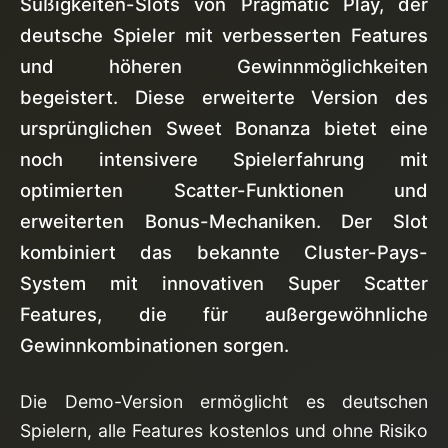
Süßigkeiten-Slots von Pragmatic Play, der
deutsche Spieler mit verbesserten Features
und höheren Gewinnmöglichkeiten
begeistert. Diese erweiterte Version des
ursprünglichen Sweet Bonanza bietet eine
noch intensivere Spielerfahrung mit
optimierten Scatter-Funktionen und
erweiterten Bonus-Mechaniken. Der Slot
kombiniert das bekannte Cluster-Pays-
System mit innovativen Super Scatter
Features, die für außergewöhnliche
Gewinnkombinationen sorgen.
Die Demo-Version ermöglicht es deutschen
Spielern, alle Features kostenlos und ohne Risiko