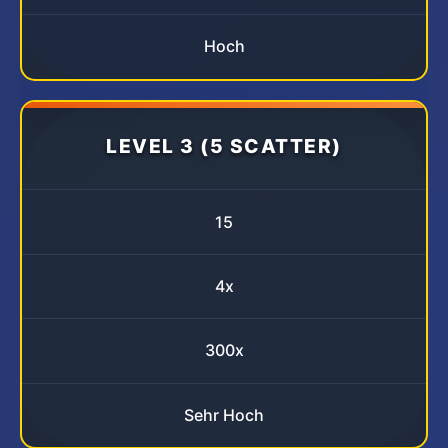
Hoch
LEVEL 3 (5 SCATTER)
15
4x
300x
Sehr Hoch