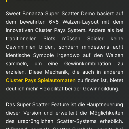
Sweet Bonanza Super Scatter Demo basiert auf
dem bewährten 6×5 Walzen-Layout mit dem
innovativen Cluster Pays System. Anders als bei
traditionellen Slots müssen Spieler keine
Gewinnlinien bilden, sondern mindestens acht
identische Symbole irgendwo auf den Walzen
sammeln, um eine Gewinnkombination zu
erzielen. Diese Mechanik, die auch in anderen
Cluster Pays Spielautomaten
zu finden ist, bietet
deutlich mehr Flexibilität bei der Gewinnbildung.
Das Super Scatter Feature ist die Hauptneuerung
dieser Version und erweitert die Möglichkeiten
des ursprünglichen Scatter-Systems erheblich.