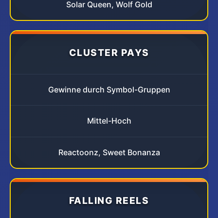
Solar Queen, Wolf Gold
CLUSTER PAYS
Gewinne durch Symbol-Gruppen
Mittel-Hoch
Reactoonz, Sweet Bonanza
FALLING REELS