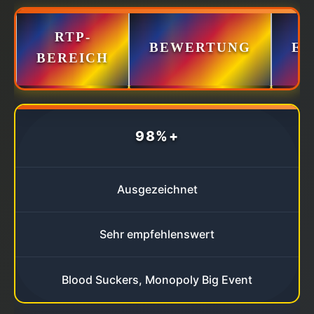
RTP-
BEWERTUNG
EM
BEREICH
98%+
Ausgezeichnet
Sehr empfehlenswert
Blood Suckers, Monopoly Big Event