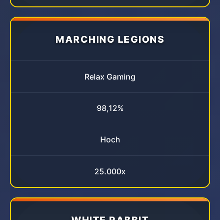
MARCHING LEGIONS
Relax Gaming
98,12%
Hoch
25.000x
WHITE RABBIT