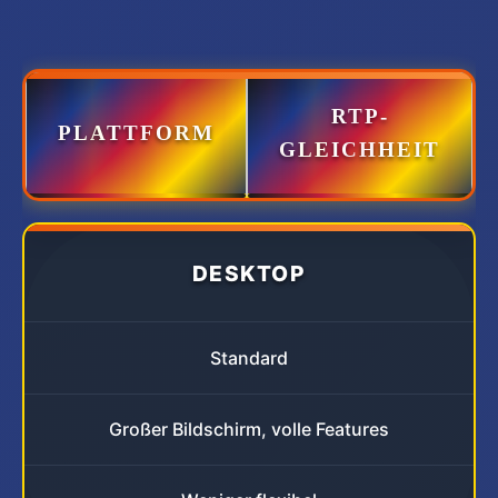
RTP-
PLATTFORM
GLEICHHEIT
DESKTOP
Standard
Großer Bildschirm, volle Features