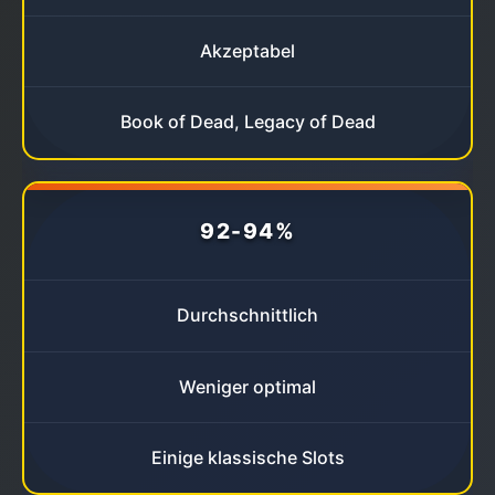
Akzeptabel
Book of Dead, Legacy of Dead
92-94%
Durchschnittlich
Weniger optimal
Einige klassische Slots