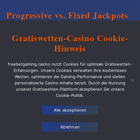
Progressive vs. Fixed Jackpots
Progressive Jackpots wachsen mit jedem Spin
Gratiswetten-Casino Cookie-
und können Millionenhöhe erreichen, während
Hinweis
Fixed Jackpots einen festen Betrag bieten. Beide
haben ihre Vor- und Nachteile in Bezug auf RTP
freebetgaming.casino nutzt Cookies für optimale Gratiswetten-
und Gewinnwahrscheinlichkeit.
Erfahrungen. Unsere Cookies verwalten Ihre kostenlosen
Wetten, optimieren die Gaming-Performance und stellen
personalisierte Casino-Inhalte bereit. Durch die Nutzung
unserer Gratiswetten-Plattform akzeptieren Sie unsere
Spezielle Slot-
Cookie-Politik.
Kategorien und ihre
Alle akzeptieren
RTP-Charakteristika
Ablehnen