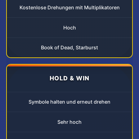
Kostenlose Drehungen mit Multiplikatoren
Hoch
Book of Dead, Starburst
HOLD & WIN
Symbole halten und erneut drehen
Sehr hoch