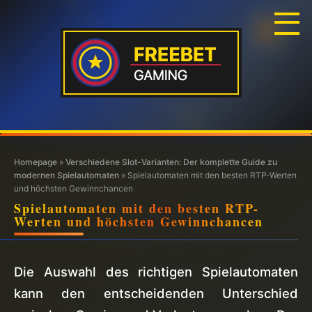
Skip
to
content
Homepage
»
Verschiedene Slot-Varianten: Der komplette Guide zu
modernen Spielautomaten
»
Spielautomaten mit den besten RTP-Werten
und höchsten Gewinnchancen
Spielautomaten mit den besten RTP-
Werten und höchsten Gewinnchancen
Die Auswahl des richtigen Spielautomaten
kann den entscheidenden Unterschied