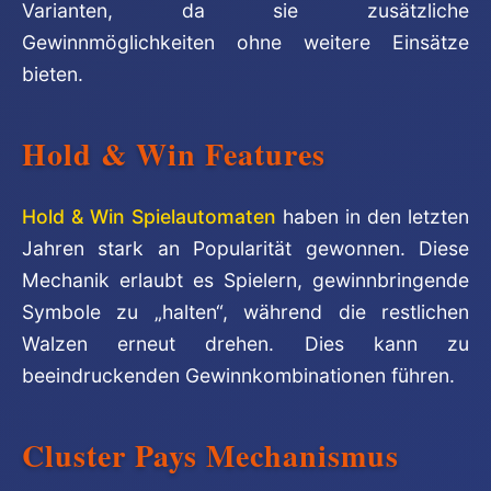
Varianten, da sie zusätzliche
Gewinnmöglichkeiten ohne weitere Einsätze
bieten.
Hold & Win Features
Hold & Win Spielautomaten
haben in den letzten
Jahren stark an Popularität gewonnen. Diese
Mechanik erlaubt es Spielern, gewinnbringende
Symbole zu „halten“, während die restlichen
Walzen erneut drehen. Dies kann zu
beeindruckenden Gewinnkombinationen führen.
Cluster Pays Mechanismus