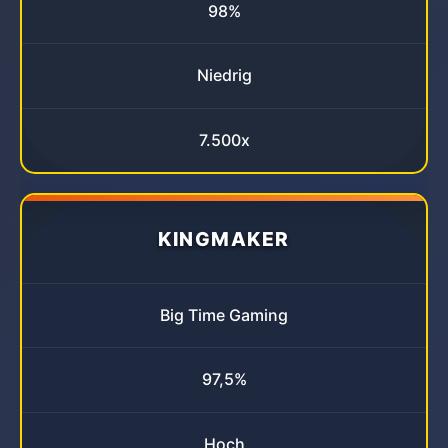
98%
Niedrig
7.500x
KINGMAKER
Big Time Gaming
97,5%
Hoch