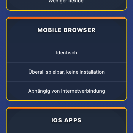
Weniger flexibel
MOBILE BROWSER
Identisch
Überall spielbar, keine Installation
Abhängig von Internetverbindung
IOS APPS